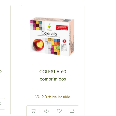
O
COLESTIA 60
ME
comprimidos
8,
25,25
€
iva incluido