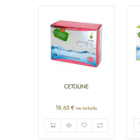
O PURO
CETOLINE
G
18,65
€
iva incluido
luido