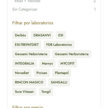
Velas Y Velones
2
Sin Categorizar
1
Filtrar por laboratorios
Derbós
DRASANVI
ESI
ESI-TREPATDIET
FDB Laboratorios
Gessami Heboristeria
Gessami Herboristeria
INTEGRALIA
Marnys
MYCOFIT
Novadiet
Pinisan
Plantapol
RINCON MAGICO
SANGALLI
Sura Vitasan
Tongil
Filtrar por precio