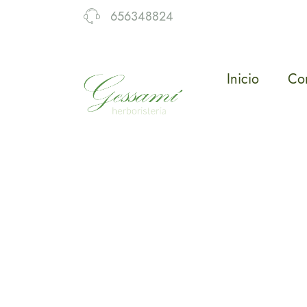
656348824
Inicio
Co