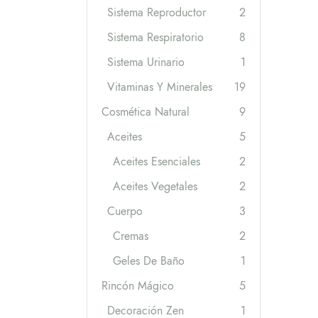
Sistema Reproductor
2
Sistema Respiratorio
8
Sistema Urinario
1
Vitaminas Y Minerales
19
Cosmética Natural
9
Aceites
5
Aceites Esenciales
2
Aceites Vegetales
2
Cuerpo
3
Cremas
2
Geles De Baño
1
Rincón Mágico
5
Decoración Zen
1