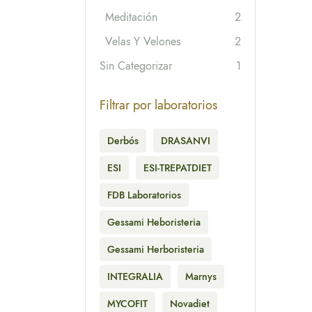
Meditación
2
Velas Y Velones
2
Sin Categorizar
1
Filtrar por laboratorios
Derbós
DRASANVI
ESI
ESI-TREPATDIET
FDB Laboratorios
Gessami Heboristeria
Gessami Herboristeria
INTEGRALIA
Marnys
MYCOFIT
Novadiet