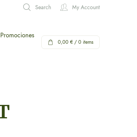
Search
My Account
Hi,
Promociones
0,00
€
/ 0 items
T