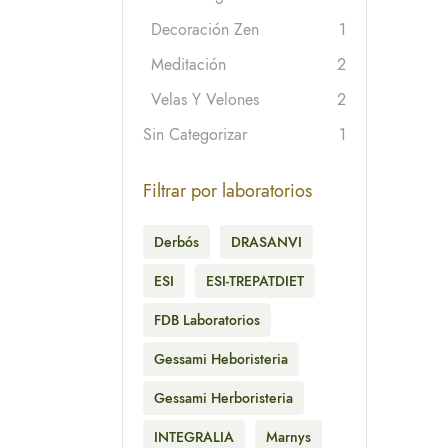
Decoración Zen
1
Meditación
2
Velas Y Velones
2
Sin Categorizar
1
Filtrar por laboratorios
Derbós
DRASANVI
ESI
ESI-TREPATDIET
FDB Laboratorios
Gessami Heboristeria
Gessami Herboristeria
INTEGRALIA
Marnys