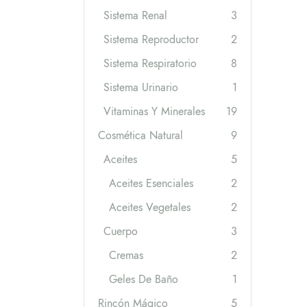
Sistema Renal
3
Sistema Reproductor
2
Sistema Respiratorio
8
Sistema Urinario
1
Vitaminas Y Minerales
19
Cosmética Natural
9
Aceites
5
Aceites Esenciales
2
Aceites Vegetales
2
Cuerpo
3
Cremas
2
Geles De Baño
1
Rincón Mágico
5