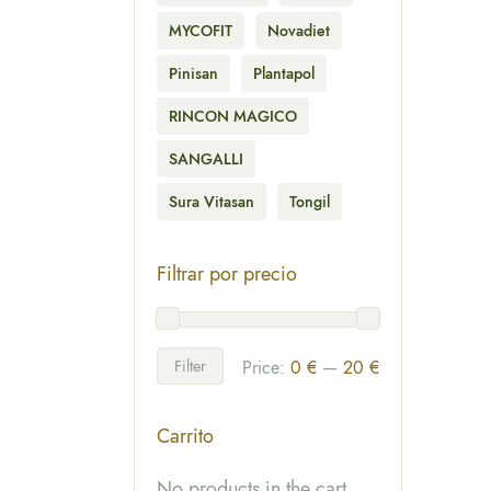
MYCOFIT
Novadiet
Pinisan
Plantapol
RINCON MAGICO
SANGALLI
Sura Vitasan
Tongil
Filtrar por precio
Filter
Price:
0 €
—
20 €
Carrito
No products in the cart.