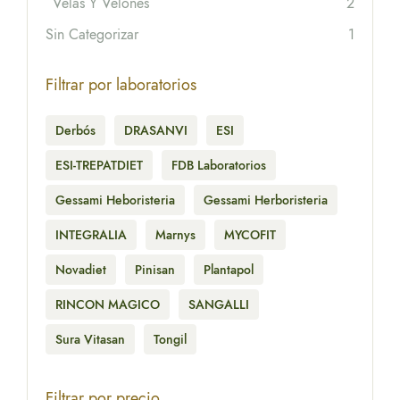
Velas Y Velones
2
Sin Categorizar
1
Filtrar por laboratorios
Derbós
DRASANVI
ESI
ESI-TREPATDIET
FDB Laboratorios
Gessami Heboristeria
Gessami Herboristeria
INTEGRALIA
Marnys
MYCOFIT
Novadiet
Pinisan
Plantapol
RINCON MAGICO
SANGALLI
Sura Vitasan
Tongil
Filtrar por precio