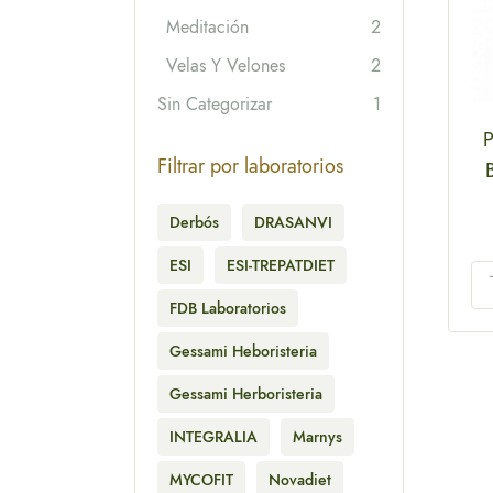
Meditación
2
Velas Y Velones
2
Sin Categorizar
1
Filtrar por laboratorios
Derbós
DRASANVI
ESI
ESI-TREPATDIET
FDB Laboratorios
Gessami Heboristeria
Gessami Herboristeria
INTEGRALIA
Marnys
MYCOFIT
Novadiet