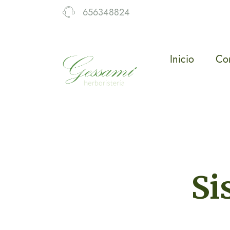
656348824
Inicio
Co
Si