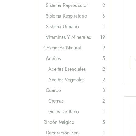
Sistema Reproductor
2
Sistema Respiratorio
8
Sistema Urinario
1
Vitaminas Y Minerales
19
Cosmética Natural
9
Aceites
5
Aceites Esenciales
2
Aceites Vegetales
2
Cuerpo
3
Cremas
2
Geles De Baño
1
Rincón Mágico
5
Decoración Zen
1