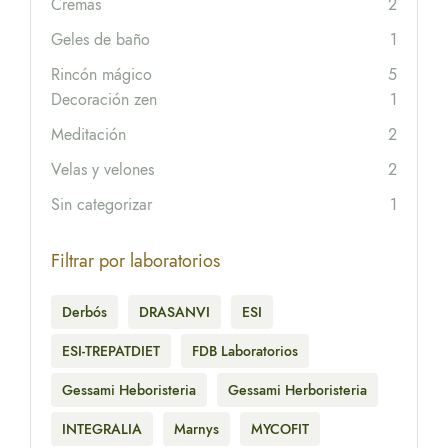
Cremas
2
Geles de baño
1
Rincón mágico
5
Decoración zen
1
Meditación
2
Velas y velones
2
Sin categorizar
1
Filtrar por laboratorios
Derbós
DRASANVI
ESI
ESI-TREPATDIET
FDB Laboratorios
Gessami Heboristeria
Gessami Herboristeria
INTEGRALIA
Marnys
MYCOFIT